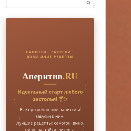
Поиск:
НАПИТКИ · ЗАКУСКИ ·
ДОМАШНИЕ РЕЦЕПТЫ
Аперитив
.RU
Идеальный старт любого
застолья! 🍸✨
Всё про домашние напитки и
закуски к ним.
Лучшие рецепты: самогон, вино,
пиво, настойки, ликёры.