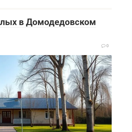
илых в Домодедовском
0