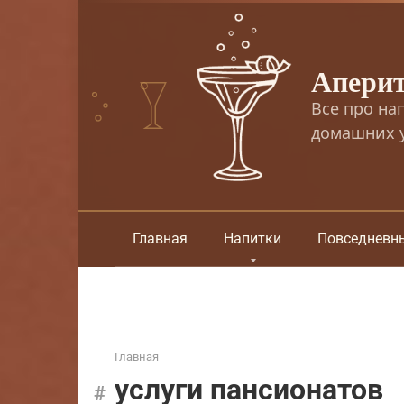
Перейти
к
контенту
Апери
Все про на
домашних у
Главная
Напитки
Повседневн
Главная
услуги пансионатов