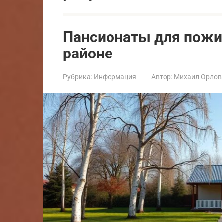
Пансионаты для пож
районе
Рубрика:
Информация
Автор:
Михаил Орлов