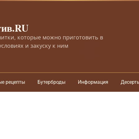
тив.RU
питки, которые можно приготовить в
словиях и закуску к ним
ые рецепты
Бутерброды
Информация
Десерт