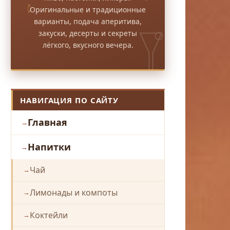
Оригинальные и традиционные
варианты, подача аперитива,
закуски, десерты и секреты
лёгкого, вкусного вечера.
НАВИГАЦИЯ ПО САЙТУ
Главная
Напитки
Чай
Лимонады и компоты
Коктейли