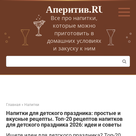
Перейти
Аперитив.RU
к
контенту
Все про напитки,
которые можно
приготовить в
домашних условиях
и закуску к ним
Поиск:
Главная
»
Напитки
Напитки для детского праздника: простые и
вкусные рецепты. Топ-20 рецептов напитков
для детского праздника 2026: идеи и советы
Ищете идеи для детского праздника? Топ-20