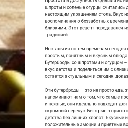
Простота и доступность сделали их н
шпроты и соленые огурцы считались д
настоящим украшением стола. Вкус из 
воспоминания о беззаботных временах
близкими. Этот рецепт передавался и
традицией.
Ностальгия по тем временам сегодня 
простым, понятным и вкусным блюда
Бутерброды со шпротами и огурцом – 
вкус детства и поделиться им с близк
остается актуальным и сегодня, док
Эти бутерброды – это не просто еда, 
напоминают нам о том, что самые пр
и нежные, они идеально подходят для
скромный перекус. Быстрые в пригот
детства без лишних хлопот. Вкусные 
положительные эмоции и приятные в