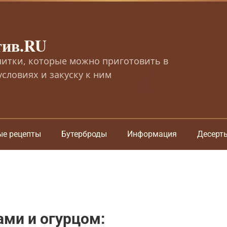
тив.RU
питки, которые можно приготовить в
словиях и закуску к ним
ые рецепты
Бутерброды
Информация
Десерт
ми и огурцом: