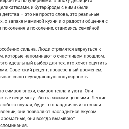
евероятно популярными. В эпоху дефицита
еликатесами, и бутерброды с ними были
детства – это не просто слова, это реальные
, о запахе маминой кухни и о радости общения с
з поколения в поколение, становясь семейной
особенно сильна. Люди стремятся вернуться к
м, которые напоминают о счастливом прошлом.
это идеальный выбор для тех, кто хочет ощутить
ими. Советский рецепт, проверенный временем,
азывая свою неувядающую популярность.
это символ эпохи, символ тепла и уюта. Они
остые вещи могут быть самыми ценными. Легкие
 любого случая, будь то праздничный стол или
овлении, они позволяют насладиться вкусом
и ароматные, они всегда вызывают
оспоминания.