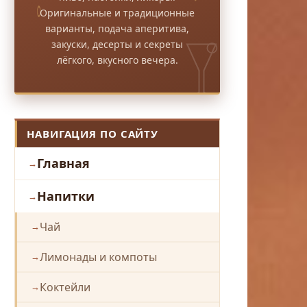
Оригинальные и традиционные
варианты, подача аперитива,
закуски, десерты и секреты
лёгкого, вкусного вечера.
НАВИГАЦИЯ ПО САЙТУ
Главная
Напитки
Чай
Лимонады и компоты
Коктейли