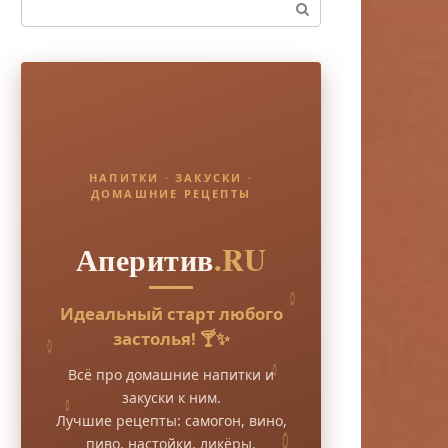
Поиск:
НАПИТКИ · ЗАКУСКИ ·
ДОМАШНИЕ РЕЦЕПТЫ
Аперитив
.RU
Идеальный старт любого
застолья! 🍸✨
Всё про домашние напитки и
закуски к ним.
Лучшие рецепты: самогон, вино,
пиво, настойки, ликёры.