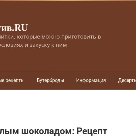
тив.RU
питки, которые можно приготовить в
словиях и закуску к ним
ые рецепты
Бутерброды
Информация
Десерт
елым шоколадом: Рецепт