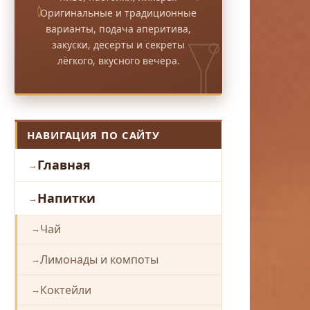
Оригинальные и традиционные
варианты, подача аперитива,
закуски, десерты и секреты
лёгкого, вкусного вечера.
НАВИГАЦИЯ ПО САЙТУ
Главная
Напитки
Чай
Лимонады и компоты
Коктейли