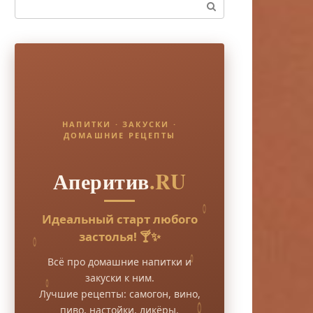
Поиск:
НАПИТКИ · ЗАКУСКИ ·
ДОМАШНИЕ РЕЦЕПТЫ
Аперитив
.RU
Идеальный старт любого
застолья! 🍸✨
Всё про домашние напитки и
закуски к ним.
Лучшие рецепты: самогон, вино,
пиво, настойки, ликёры.