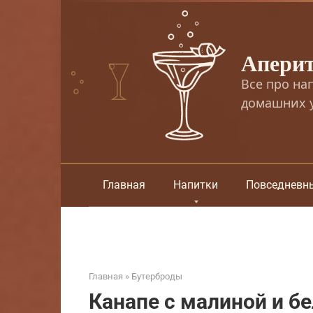
Перейти
к
контенту
Апери
Все про на
домашних у
Главная
Напитки
Повседневн
Главная
»
Бутерброды
Канапе с малиной и б