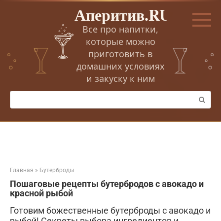
Перейти
Аперитив.RU
к
контенту
Все про напитки,
которые можно
приготовить в
домашних условиях
и закуску к ним
Поиск:
Главная
»
Бутерброды
Пошаговые рецепты бутербродов с авокадо и
красной рыбой
Готовим божественные бутерброды с авокадо и
рыбой! Секреты выбора ингредиентов и