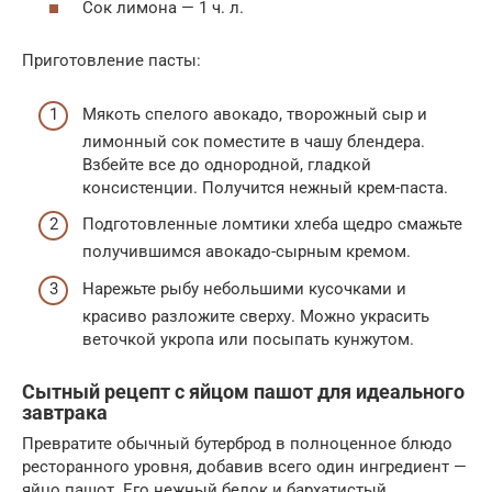
Сок лимона — 1 ч. л.
Приготовление пасты:
Мякоть спелого авокадо, творожный сыр и
лимонный сок поместите в чашу блендера.
Взбейте все до однородной, гладкой
консистенции. Получится нежный крем-паста.
Подготовленные ломтики хлеба щедро смажьте
получившимся авокадо-сырным кремом.
Нарежьте рыбу небольшими кусочками и
красиво разложите сверху. Можно украсить
веточкой укропа или посыпать кунжутом.
Сытный рецепт с яйцом пашот для идеального
завтрака
Превратите обычный бутерброд в полноценное блюдо
ресторанного уровня, добавив всего один ингредиент —
яйцо пашот. Его нежный белок и бархатистый,