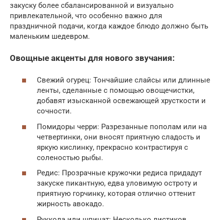
закуску более сбалансированной и визуально
привлекательной, что особенно важно для
праздничной подачи, когда каждое блюдо должно быть
маленьким шедевром.
Овощные акценты для нового звучания:
Свежий огурец: Тончайшие слайсы или длинные
ленты, сделанные с помощью овощечистки,
добавят изысканной освежающей хрусткости и
сочности.
Помидоры черри: Разрезанные пополам или на
четвертинки, они вносят приятную сладость и
яркую кислинку, прекрасно контрастируя с
соленостью рыбы.
Редис: Прозрачные кружочки редиса придадут
закуске пикантную, едва уловимую остроту и
приятную горчинку, которая отлично оттенит
жирность авокадо.
Руккола или шпинат: Несколько листиков