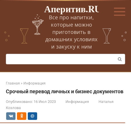
Перейти
Аперитив.RU
к
контенту
Все про напитки,
которые можно
приготовить в
домашних условиях
и закуску к ним
Поиск:
Главная
»
Информация
Срочный перевод личных и бизнес документов
Опубликовано:
16 Июл 2023
Информация
Наталья
Козлова