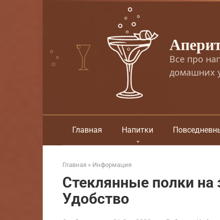
Перейти
к
контенту
Апери
Все про на
домашних у
Главная
Напитки
Повседневн
Главная
»
Информация
Стеклянные полки на 
Удобство