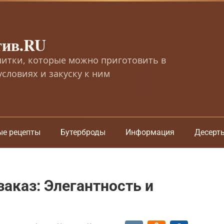
тив.RU
питки, которые можно приготовить в
словиях и закуску к ним
ые рецепты
Бутерброды
Информация
Десерт
заказ: Элегантность и