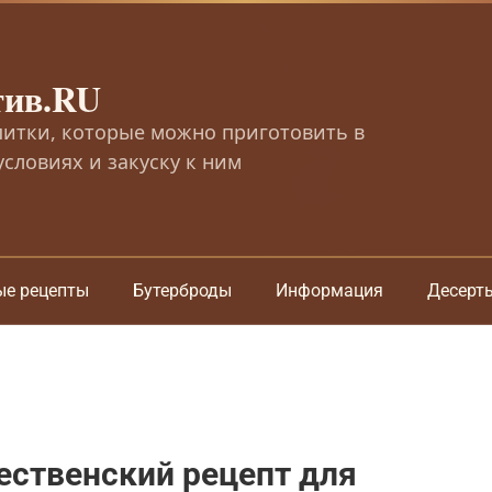
тив.RU
питки, которые можно приготовить в
словиях и закуску к ним
ые рецепты
Бутерброды
Информация
Десерт
ественский рецепт для