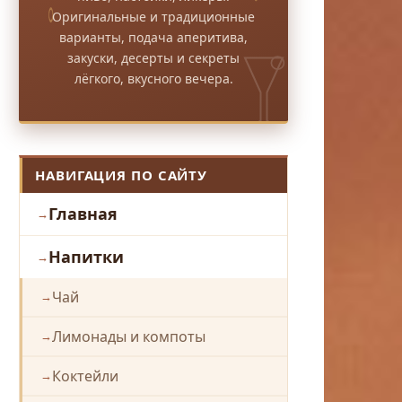
Оригинальные и традиционные
варианты, подача аперитива,
закуски, десерты и секреты
лёгкого, вкусного вечера.
НАВИГАЦИЯ ПО САЙТУ
Главная
Напитки
Чай
Лимонады и компоты
Коктейли