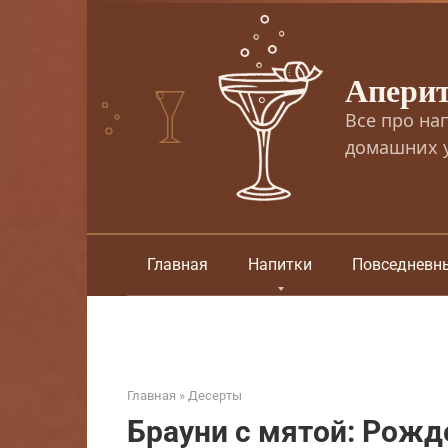
Перейти
к
контенту
Апери
Все про на
домашних у
Главная
Напитки
Повседневн
Главная
»
Десерты
Брауни с мятой: Рожд