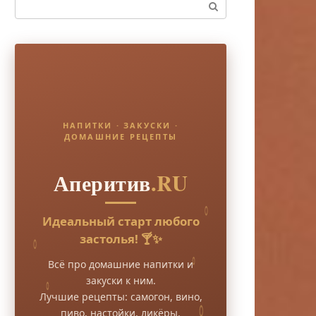
Поиск:
НАПИТКИ · ЗАКУСКИ ·
ДОМАШНИЕ РЕЦЕПТЫ
Аперитив
.RU
Идеальный старт любого
застолья! 🍸✨
Всё про домашние напитки и
закуски к ним.
Лучшие рецепты: самогон, вино,
пиво, настойки, ликёры.