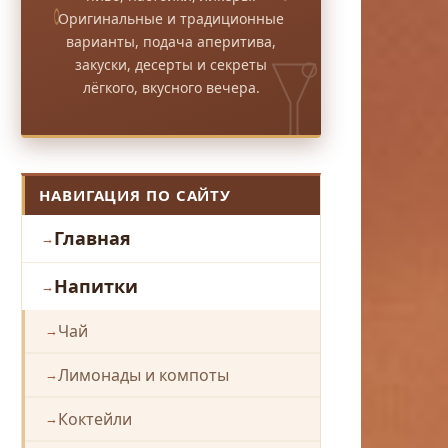
Оригинальные и традиционные
варианты, подача аперитива,
закуски, десерты и секреты
лёгкого, вкусного вечера.
НАВИГАЦИЯ ПО САЙТУ
Главная
Напитки
Чай
Лимонады и компоты
Коктейли