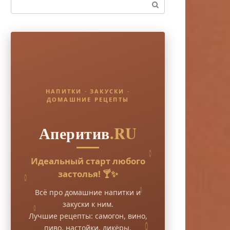
Поиск:
НАПИТКИ · ЗАКУСКИ ·
ДОМАШНИЕ РЕЦЕПТЫ
Аперитив
.RU
Идеальный старт любого
застолья! 🍸✨
Всё про домашние напитки и
закуски к ним.
Лучшие рецепты: самогон, вино,
пиво, настойки, ликёры.