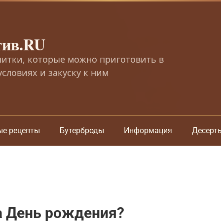
тив.RU
питки, которые можно приготовить в
словиях и закуску к ним
ые рецепты
Бутерброды
Информация
Десерт
а День рождения?