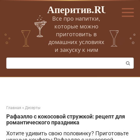
Перейти
Аперитив.RU
к
контенту
Все про напитки,
которые можно
приготовить в
домашних условиях
и закуску к ним
Поиск:
Главная
»
Десерты
Рафаэлло с кокосовой стружкой: рецепт для
романтического праздника
Хотите удивить свою половинку? Приготовьте
нежные конфеты Рафаэлло с кокосовой