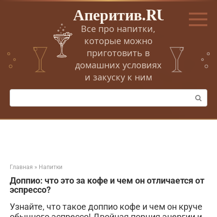
Перейти
Аперитив.RU
к
контенту
Все про напитки,
которые можно
приготовить в
домашних условиях
и закуску к ним
Поиск:
Главная
»
Напитки
Доппио: что это за кофе и чем он отличается от
эспрессо?
Узнайте, что такое доппио кофе и чем он круче
обычного эспрессо! Двойная порция энергии и