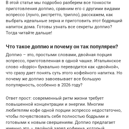
В этой статье мы подробно разберем все тонкости
приготовления доппио, сравним его с другими видами
эспрессо (лунго, ристретто, трипло), расскажем, как
выбрать идеальные зерна и приготовить этот бодрящий
напиток дома. Готовы узнать все секреты доппио?
Тогда читайте дальше!
Что такое доппио и почему он так популярен?
Доппио – это, простыми словами, двойная порция
эспрессо, приготовленная в одной чашке. Итальянское
слово «doppio» буквально переводится как «двойной»,
что сразу дает понять суть этого кофейного напитка. Но
почему же доппио завоевывает все большую
популярность, особенно в 2026 году?
Ответ прост: современный ритм жизни требует
повышенной концентрации и энергии. Многим
любителям кофе одной порции эспрессо недостаточно,
чтобы почувствовать себя полностью бодрыми и
готовыми к новым свершениям. Доппио предлагает
именно это – двойной заряд кофеина, который