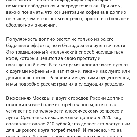
помогает взбодриться и сосредоточиться. При этом,
важно понимать, что концентрация кофеина в доппио
не выше, чем в обычном эспрессо, просто его больше в
абсолютном значении.
Популярность доппио растет не только из-за его
бодрящего эффекта, но и благодаря его аутентичности.
Это традиционный итальянский способ насладиться
кофе, который ценится за свою простоту и
насыщенный вкус. В то же время, доппио часто путают
с другими кофейными напитками, такими как лунго или
двойной эспрессо. Различия между ними существенны,
и мы подробно рассмотрим их в следующих разделах.
В кофейнях Москвы и других городов России доппио
становится все более востребованным, хотя пока
уступает по популярности классическому эспрессо и
лунго. Средняя стоимость чашки доппио в 2026 году
составляет около 240 рублей, что делает его доступным
для широкого круга потребителей. Интересно, что за
пределами Италии доппио встречается чаще, чем на