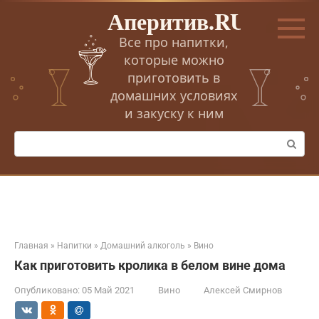
Перейти
Аперитив.RU
к
контенту
Все про напитки,
которые можно
приготовить в
домашних условиях
и закуску к ним
Поиск:
Главная
»
Напитки
»
Домашний алкоголь
»
Вино
Как приготовить кролика в белом вине дома
Опубликовано:
05 Май 2021
Вино
Алексей Смирнов