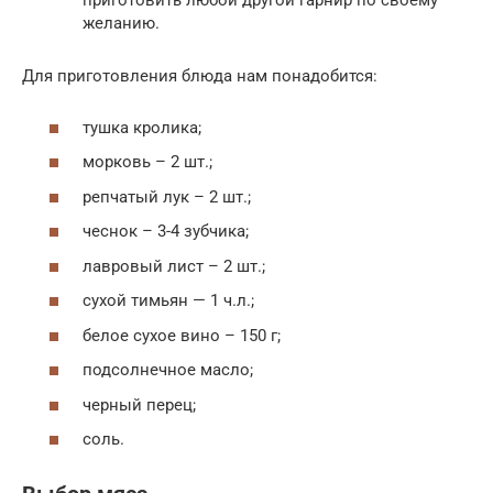
приготовить любой другой гарнир по своему
желанию.
Для приготовления блюда нам понадобится:
тушка кролика;
морковь – 2 шт.;
репчатый лук – 2 шт.;
чеснок – 3-4 зубчика;
лавровый лист – 2 шт.;
сухой тимьян — 1 ч.л.;
белое сухое вино – 150 г;
подсолнечное масло;
черный перец;
соль.