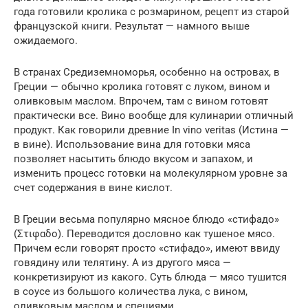
года готовили кролика с розмарином, рецепт из старой
французской книги. Результат — намного выше
ожидаемого.
В странах Средиземноморья, особенно на островах, в
Греции — обычно кролика готовят с луком, вином и
оливковым маслом. Впрочем, там с вином готовят
практически все. Вино вообще для кулинарии отличный
продукт. Как говорили древние In vino veritas (Истина —
в вине). Использование вина для готовки мяса
позволяет насытить блюдо вкусом и запахом, и
изменить процесс готовки на молекулярном уровне за
счет содержания в вине кислот.
В Греции весьма популярно мясное блюдо «стифадо»
(Στιφαδο). Переводится дословно как тушеное мясо.
Причем если говорят просто «стифадо», имеют ввиду
говядину или телятину. А из другого мяса —
конкретизируют из какого. Суть блюда — мясо тушится
в соусе из большого количества лука, с вином,
оливковым маслом и специями.