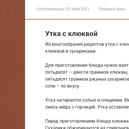
Опубликовано:
05 Май 2021
Рубрика:
Вино
Утка с клюквой
Из многообразия рецептов утки с кл
клюквой и сухариками.
Для приготовления блюда нужно взять
пятьдесят – двести граммов клюквы, 
пятьдесят граммов ржаных сухариков
соли – по вкусу.
Утка натирается солью и специями. В
смесь мёда с горчицей. Утка оставляе
Перед приготовлением блюда клюква 
Сухарики обжариваются на сливочном 