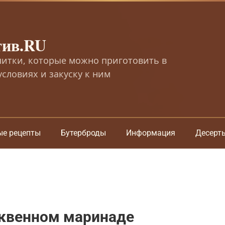
тив.RU
питки, которые можно приготовить в
словиях и закуску к ним
ые рецепты
Бутерброды
Информация
Десерт
юквенном маринаде