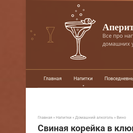
Перейти
к
контенту
Апери
Все про на
домашних у
Главная
Напитки
Повседневн
Главная
»
Напитки
»
Домашний алкоголь
»
Вино
Свиная корейка в кл