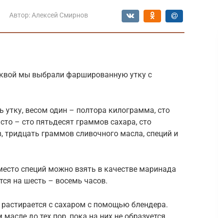
Автор:
Алексей Смирнов
юквой мы выбрали фаршированную утку с
 утку, весом один – полтора килограмма, сто
сто – сто пятьдесят граммов сахара, сто
, тридцать граммов сливочного масла, специй и
место специй можно взять в качестве маринада
тся на шесть – восемь часов.
растирается с сахаром с помощью блендера.
масле до тех пор, пока на них не образуется