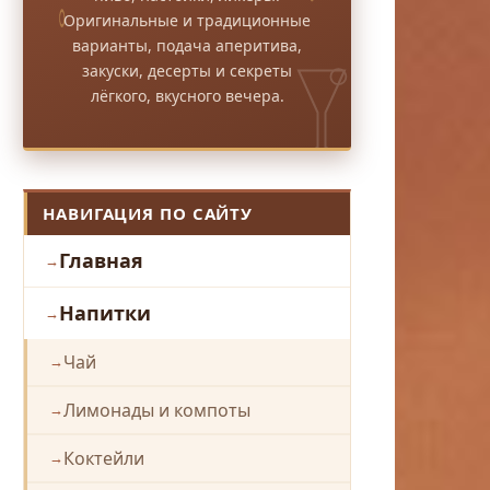
Оригинальные и традиционные
варианты, подача аперитива,
закуски, десерты и секреты
лёгкого, вкусного вечера.
НАВИГАЦИЯ ПО САЙТУ
Главная
Напитки
Чай
Лимонады и компоты
Коктейли