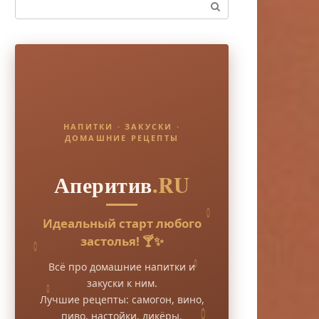
Поиск:
НАПИТКИ · ЗАКУСКИ ·
ДОМАШНИЕ РЕЦЕПТЫ
Аперитив
.RU
Идеальный старт любого
застолья! 🍸✨
Всё про домашние напитки и
закуски к ним.
Лучшие рецепты: самогон, вино,
пиво, настойки, ликёры.