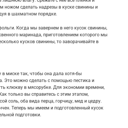
лишнюю влагу. Срежьте с нее все пленки и
м ножом сделать надрезы в куске свинины и
едуя в шахматном порядке.
ольги. Когда мы завернем в него кусок свинины,
квенного маринада, приготовлением которого мы
есколько кусков свинины, то заворачивайте в
в миске так, чтобы она дала хотя-бы
а. Это можно сделать с помощью пестика и
нуть клюкву в мясорубке. Для экономии времени,
 Как только вы справитесь с этим этапом,
й соль, оба вида перца, горчицу, мед и цедру.
ончен. Теперь мы имеем и подготовленный кусок
ельной подготовки.