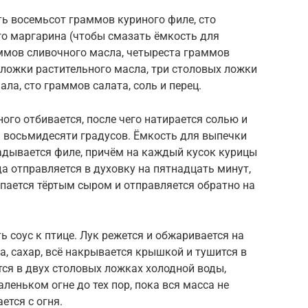
ь восемьсот граммов куриного филе, сто
го маргарина (чтобы смазать ёмкость для
аммов сливочного масла, четыреста граммов
 ложки растительного масла, три столовых ложки
ла, сто граммов салата, соль и перец.
ого отбивается, после чего натирается солью и
а восьмидесяти градусов. Ёмкость для выпечки
адывается филе, причём на каждый кусок курицы
а отправляется в духовку на пятнадцать минут,
ыпается тёртым сыром и отправляется обратно на
 соус к птице. Лук режется и обжаривается на
а, сахар, всё накрывается крышкой и тушится в
тся в двух столовых ложках холодной воды,
аленьком огне до тех пор, пока вся масса не
ется с огня.