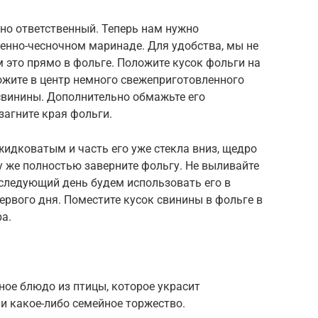
но ответственный. Теперь нам нужно
енно-чесночном маринаде. Для удобства, мы не
м это прямо в фольге. Положите кусок фольги на
ложите в центр немного свежеприготовленного
 свинины. Дополнительно обмажьте его
загните края фольги.
жидковатым и часть его уже стекла вниз, щедро
у же полностью заверните фольгу. Не выливайте
 следующий день будем использовать его в
 первого дня. Поместите кусок свинины в фольге в
ра.
ное блюдо из птицы, которое украсит
ли какое-либо семейное торжество.