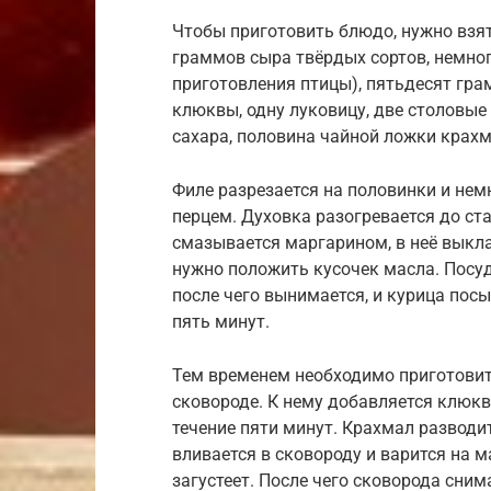
Чтобы приготовить блюдо, нужно взят
граммов сыра твёрдых сортов, немно
приготовления птицы), пятьдесят гр
клюквы, одну луковицу, две столовые
сахара, половина чайной ложки крахма
Филе разрезается на половинки и немн
перцем. Духовка разогревается до ст
смазывается маргарином, в неё выкл
нужно положить кусочек масла. Посуд
после чего вынимается, и курица пос
пять минут.
Тем временем необходимо приготовить
сковороде. К нему добавляется клюкв
течение пяти минут. Крахмал разводи
вливается в сковороду и варится на м
загустеет. После чего сковорода снима