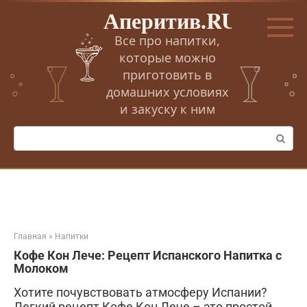
Перейти
Аперитив.RU
к
контенту
Все про напитки,
которые можно
приготовить в
домашних условиях
и закуску к ним
Поиск:
Главная
»
Напитки
Кофе Кон Лече: Рецепт Испанского Напитка с
Молоком
Хотите почувствовать атмосферу Испании?
Легкий рецепт Кофе Кон Лече – это простой