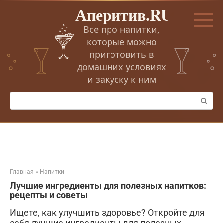
Перейти
Аперитив.RU
к
контенту
Все про напитки,
которые можно
приготовить в
домашних условиях
и закуску к ним
Поиск:
Главная
»
Напитки
Лучшие ингредиенты для полезных напитков:
рецепты и советы
Ищете, как улучшить здоровье? Откройте для
себя лучшие ингредиенты для полезных