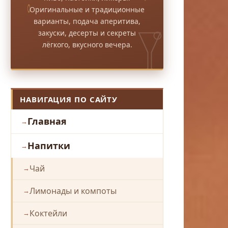
Оригинальные и традиционные
варианты, подача аперитива,
закуски, десерты и секреты
лёгкого, вкусного вечера.
НАВИГАЦИЯ ПО САЙТУ
Главная
Напитки
Чай
Лимонады и компоты
Коктейли