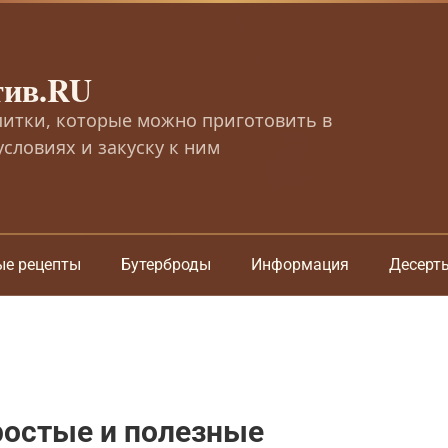
тив.RU
питки, которые можно приготовить в
словиях и закуску к ним
ые рецепты
Бутерброды
Информация
Десерт
ростые и полезные