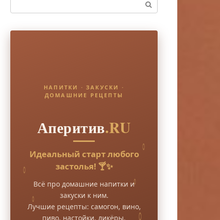
Поиск:
НАПИТКИ · ЗАКУСКИ ·
ДОМАШНИЕ РЕЦЕПТЫ
Аперитив
.RU
Идеальный старт любого
застолья! 🍸✨
Всё про домашние напитки и
закуски к ним.
Лучшие рецепты: самогон, вино,
пиво, настойки, ликёры.