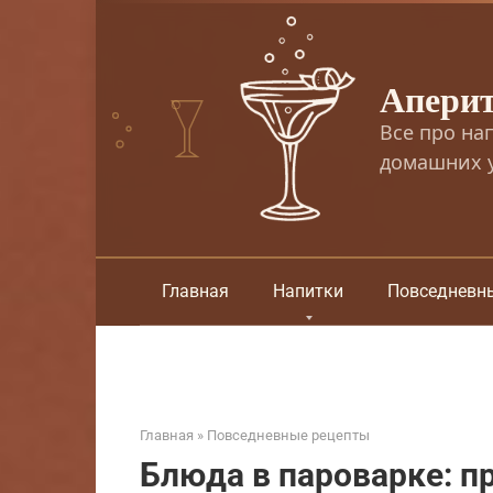
Перейти
к
контенту
Апери
Все про на
домашних у
Главная
Напитки
Повседневн
Главная
»
Повседневные рецепты
Блюда в пароварке: п