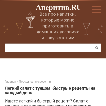
Перейти
Аперитив.RU
к
контенту
Все про напитки,
которые можно
приготовить в
домашних условиях
и закуску к ним
Поиск:
Главная
»
Повседневные рецепты
Легкий салат с тунцом: быстрые рецепты на
каждый день
Ищете легкий и быстрый рецепт? Салат с
тунцом – это просто, полезно и невероятно