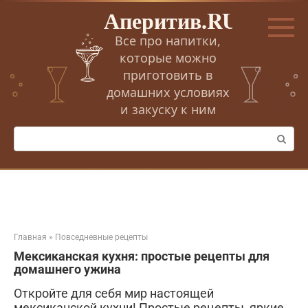
Перейти
Аперитив.RU
к
контенту
Все про напитки,
которые можно
приготовить в
домашних условиях
и закуску к ним
Поиск:
Главная
»
Повседневные рецепты
Мексиканская кухня: простые рецепты для
домашнего ужина
Откройте для себя мир настоящей
мексиканской кухни! Простые рецепты, яркие