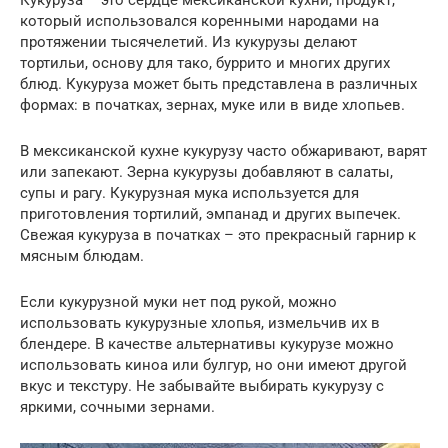
Кукуруза – это сердце мексиканской кухни, продукт,
который использовался коренными народами на
протяжении тысячелетий. Из кукурузы делают
тортильи, основу для тако, буррито и многих других
блюд. Кукуруза может быть представлена в различных
формах: в початках, зернах, муке или в виде хлопьев.
В мексиканской кухне кукурузу часто обжаривают, варят
или запекают. Зерна кукурузы добавляют в салаты,
супы и рагу. Кукурузная мука используется для
приготовления тортилий, эмпанад и других выпечек.
Свежая кукуруза в початках – это прекрасный гарнир к
мясным блюдам.
Если кукурузной муки нет под рукой, можно
использовать кукурузные хлопья, измельчив их в
блендере. В качестве альтернативы кукурузе можно
использовать киноа или булгур, но они имеют другой
вкус и текстуру. Не забывайте выбирать кукурузу с
яркими, сочными зернами.