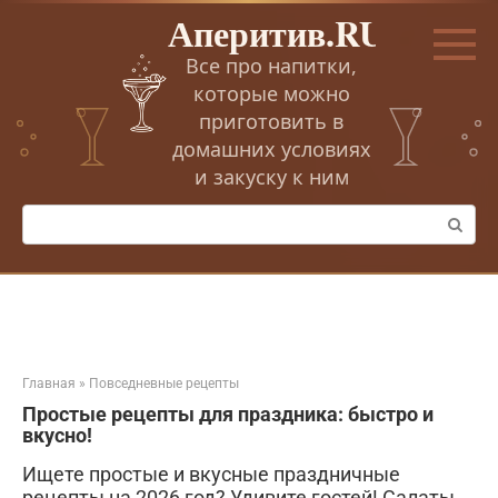
Перейти
Аперитив.RU
к
контенту
Все про напитки,
которые можно
приготовить в
домашних условиях
и закуску к ним
Поиск:
Главная
»
Повседневные рецепты
Простые рецепты для праздника: быстро и
вкусно!
Ищете простые и вкусные праздничные
рецепты на 2026 год? Удивите гостей! Салаты,