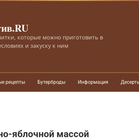
тив.RU
питки, которые можно приготовить в
словиях и закуску к ним
ые рецепты
Бутерброды
Информация
Десерт
но-яблочной массой