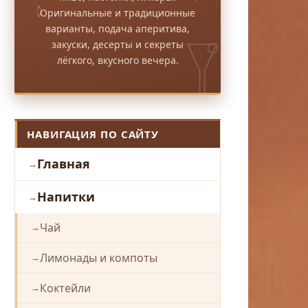
Оригинальные и традиционные
варианты, подача аперитива,
закуски, десерты и секреты
лёгкого, вкусного вечера.
НАВИГАЦИЯ ПО САЙТУ
Главная
Напитки
Чай
Лимонады и компоты
Коктейли