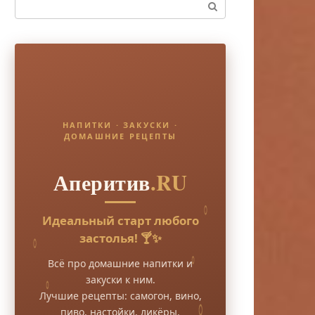
Поиск:
НАПИТКИ · ЗАКУСКИ ·
ДОМАШНИЕ РЕЦЕПТЫ
Аперитив
.RU
Идеальный старт любого
застолья! 🍸✨
Всё про домашние напитки и
закуски к ним.
Лучшие рецепты: самогон, вино,
пиво, настойки, ликёры.