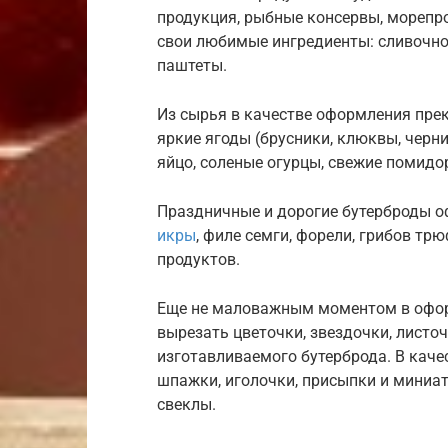
продукция, рыбные консервы, морепро
свои любимые ингредиенты: сливочно
паштеты.
Из сырья в качестве оформления прек
яркие ягоды (брусники, клюквы, черни
яйцо, соленые огурцы, свежие помидор
Праздничные и дорогие бутерброды 
икры
, филе семги, форели, грибов тр
продуктов.
Еще не маловажным моментом в офор
вырезать цветочки, звездочки, листоч
изготавливаемого бутерброда. В кач
шпажки, иголочки, присыпки и миниа
свеклы.