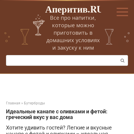
Перейти
Аперитив.RU
к
контенту
Все про напитки,
которые можно
приготовить в
домашних условиях
и закуску к ним
Поиск:
Главная
»
Бутерброды
Идеальные канапе с оливками и фетой:
греческий вкус у вас дома
Хотите удивить гостей? Легкие и вкусные
канапе с фетой и оливками – идеальная