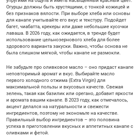
упругими на ощупь и иметь насыщенный красный цвет.
Огурцы должны быть хрустящими, с тонкой кожицей и
без признаков вялости. При выборе хлеба или основы
для канапе учитывайте его вкус и текстуру. Подойдет
багет, чиабатта, крекеры или даже небольшие кусочки
лаваша. В 2026 году, как ожидается, в тренде будет
использование цельнозернового хлеба для более
здорового варианта закуски. Важно, чтобы основа не
была слишком мягкой, чтобы канапе не размокли.
Не забудьте про оливковое масло – оно придаст канапе
неповторимый аромат и вкус. Выбирайте масло
первого холодного отжима (Extra Virgin) для
максимальной пользы и вкусовых качеств. Свежая
зелень, такая как базилик или орегано, добавит яркости
и аромата вашим канапе. В 2023 году, как отмечалось,
акцент делался на натуральности и свежести
ингредиентов, поэтому не экономьте на качестве.
Правильный выбор ингредиентов – это половина
успеха в приготовлении вкусных и аппетитных канапе с
оливками и фетой.