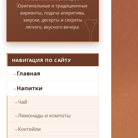
Оригинальные и традиционные
варианты, подача аперитива,
закуски, десерты и секреты
лёгкого, вкусного вечера.
НАВИГАЦИЯ ПО САЙТУ
Главная
Напитки
Чай
Лимонады и компоты
Коктейли