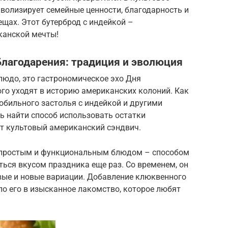
волизирует семейные ценности, благодарность и
ещах. Этот бутерброд с индейкой –
канской мечты!
Благодарения: традиция и эволюция
блюдо, это гастрономическое эхо Дня
ого уходят в историю американских колоний. Как
обильного застолья с индейкой и другими
ь найти способ использовать остатки
от культовый американский сэндвич.
л простым и функциональным блюдом – способом
ься вкусом праздника еще раз. Со временем, он
вые и новые вариации. Добавление клюквенного
ло его в изысканное лакомство, которое любят