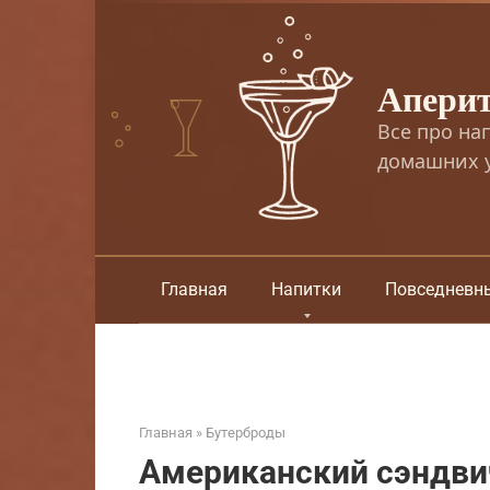
Перейти
к
контенту
Апери
Все про на
домашних у
Главная
Напитки
Повседневн
Главная
»
Бутерброды
Американский сэндвич