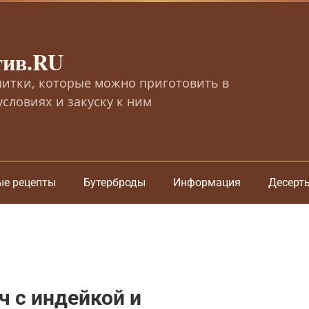
тив.RU
питки, которые можно приготовить в
словиях и закуску к ним
ые рецепты
Бутерброды
Информация
Десерт
 с индейкой и