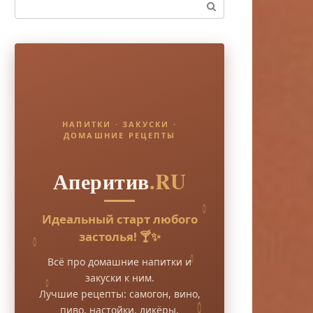
Поиск:
НАПИТКИ · ЗАКУСКИ ·
ДОМАШНИЕ РЕЦЕПТЫ
Аперитив
.RU
Идеальный старт любого
застолья! 🍸✨
Всё про домашние напитки и
закуски к ним.
Лучшие рецепты: самогон, вино,
пиво, настойки, ликёры.