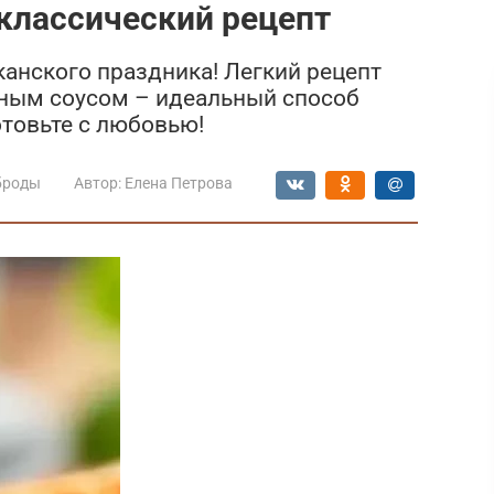
классический рецепт
анского праздника! Легкий рецепт
нным соусом – идеальный способ
отовьте с любовью!
броды
Автор:
Елена Петрова