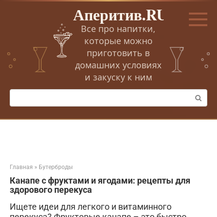
Перейти
Аперитив.RU
к
контенту
Все про напитки,
которые можно
приготовить в
домашних условиях
и закуску к ним
Поиск:
Главная
»
Бутерброды
Канапе с фруктами и ягодами: рецепты для
здорового перекуса
Ищете идеи для легкого и витаминного
перекуса? Фруктовые канапе – это быстро,