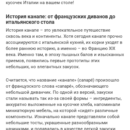
кусочек Италии на вашем столе!
История канапе: от французских диванов до
итальянского стола
История канапе – это увлекательное путешествие
сквозь века и континенты. Хотя сегодня канапе прочно
ассоциируются с итальянской кухней, их корни уходят в
более раннюю историю, а именно – во Францию XIX
века. Именно там, в эпоху пышных балов и изысканных
приемов, появились первые прототипы этих
небольших, но элегантных закусок.
Считается, что название «канапе» (canapé) произошло
от французского слова «canapé», обозначающего
небольшой диванчик. По одной из версий, закуски
стали называть так из-за своей формы – ингредиенты,
аккуратно выложенные на кусочке хлеба, напоминали
миниатюрную мебель, на которой «сидят» различные
компоненты. Изначально канапе представляли собой
небольшие тосты, украшенные разнообразными
начинками, и подавались в качестве легкой закуски