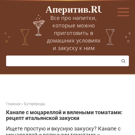
Перейти
Аперитив.RU
к
контенту
Все про напитки,
которые можно
приготовить в
домашних условиях
и закуску к ним
Поиск:
Главная
»
Бутерброды
Канапе с моцареллой и вялеными томатами:
рецепт итальянской закуски
Ищете простую и вкусную закуску? Канапе с
моцареллой и вялеными томатами –