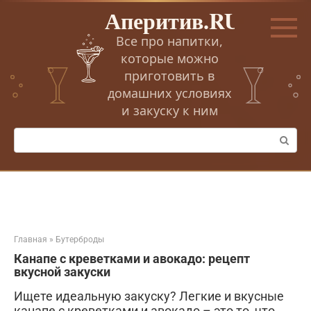
Перейти
Аперитив.RU
к
контенту
Все про напитки,
которые можно
приготовить в
домашних условиях
и закуску к ним
Поиск:
Главная
»
Бутерброды
Канапе с креветками и авокадо: рецепт
вкусной закуски
Ищете идеальную закуску? Легкие и вкусные
канапе с креветками и авокадо – это то, что