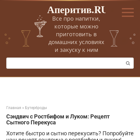
Перейти
Аперитив.RU
к
контенту
Все про напитки,
которые можно
приготовить в
домашних условиях
и закуску к ним
Поиск:
Главная
»
Бутерброды
Сэндвич с Ростбифом и Луком: Рецепт
Сытного Перекуса
Хотите быстро и сытно перекусить? Попробуйте
наш рецепт сэндвича с ростбифом и луком!