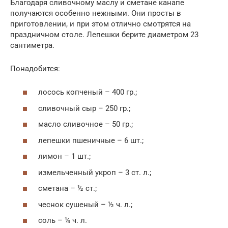
Благодаря сливочному маслу и сметане канапе
получаются особенно нежными. Они просты в
приготовлении, и при этом отлично смотрятся на
праздничном столе. Лепешки берите диаметром 23
сантиметра.
Понадобится:
лосось копченый – 400 гр.;
сливочный сыр – 250 гр.;
масло сливочное – 50 гр.;
лепешки пшеничные – 6 шт.;
лимон – 1 шт.;
измельченный укроп – 3 ст. л.;
сметана – ½ ст.;
чеснок сушеный – ½ ч. л.;
соль – ¼ ч. л.