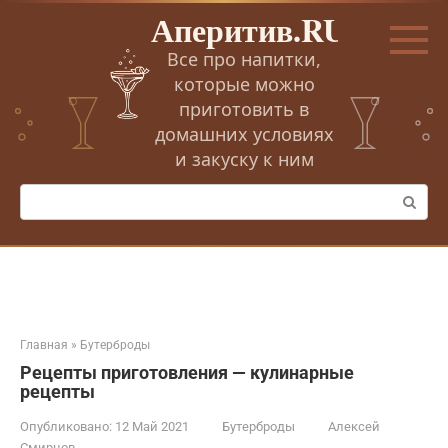
Перейти
Аперитив.RU
к
контенту
Все про напитки,
которые можно
приготовить в
домашних условиях
и закуску к ним
Поиск:
Главная
»
Бутерброды
Рецепты приготовления — кулинарные
рецепты
Опубликовано:
12 Май 2021
Бутерброды
Алексей
Смирнов