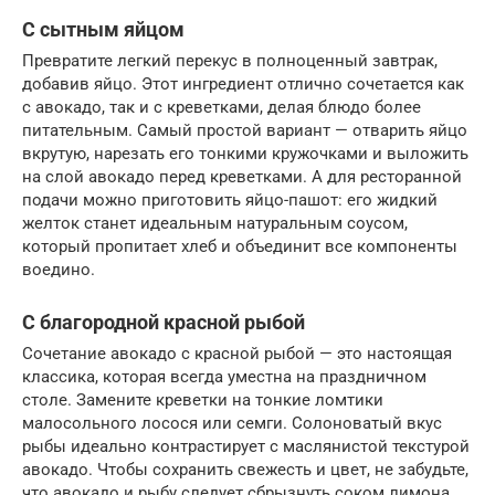
С сытным яйцом
Превратите легкий перекус в полноценный завтрак,
добавив яйцо. Этот ингредиент отлично сочетается как
с авокадо, так и с креветками, делая блюдо более
питательным. Самый простой вариант — отварить яйцо
вкрутую, нарезать его тонкими кружочками и выложить
на слой авокадо перед креветками. А для ресторанной
подачи можно приготовить яйцо-пашот: его жидкий
желток станет идеальным натуральным соусом,
который пропитает хлеб и объединит все компоненты
воедино.
С благородной красной рыбой
Сочетание авокадо с красной рыбой — это настоящая
классика, которая всегда уместна на праздничном
столе. Замените креветки на тонкие ломтики
малосольного лосося или семги. Солоноватый вкус
рыбы идеально контрастирует с маслянистой текстурой
авокадо. Чтобы сохранить свежесть и цвет, не забудьте,
что авокадо и рыбу следует сбрызнуть соком лимона