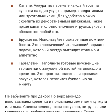
Канапе: Аккуратно нарежьте каждый тост на
кусочки на один укус, например, квадратиками
или треугольниками. Для удобства можно
скрепить их декоративными шпажками. Такие
яркие канапе, словно елочные игрушки, украсят
абсолютно любой стол.
Брускетты: Используйте поджаренные ломтики
багета. Это классический итальянский вариант
подачи, который всегда выглядит стильно и
аппетитно.
Тарталетки: Наполните готовые вкуснейшие
тарталетки с закусочной пастой из авокадо и
креветок. Это простая, полезная и красивая
закуска, которая готовится буквально за
минуты.
Не забывайте про декор! По верх авокадо,
выкладываем креветки и присыпаем семенами кунжута
или льна. Свежая зелень, такая как укроп, петрушка или
микрозелень, добавит яркости и свежести. Такие