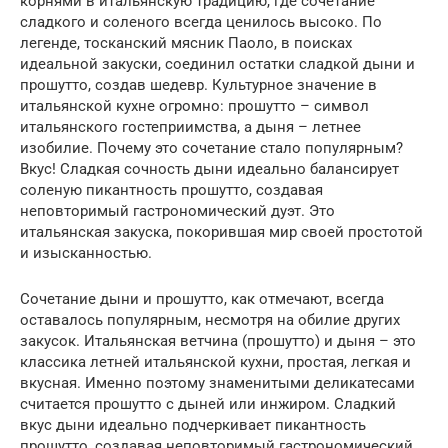
корнями в итальянскую традицию, где сочетание
сладкого и соленого всегда ценилось высоко. По
легенде, тосканский мясник Паоло, в поисках
идеальной закуски, соединил остатки сладкой дыни и
прошутто, создав шедевр. Культурное значение в
итальянской кухне огромно: прошутто – символ
итальянского гостеприимства, а дыня – летнее
изобилие. Почему это сочетание стало популярным?
Вкус! Сладкая сочность дыни идеально балансирует
соленую пикантность прошутто, создавая
неповторимый гастрономический дуэт. Это
итальянская закуска, покорившая мир своей простотой
и изысканностью.
Сочетание дыни и прошутто, как отмечают, всегда
оставалось популярным, несмотря на обилие других
закусок. Итальянская ветчина (прошутто) и дыня – это
классика летней итальянской кухни, простая, легкая и
вкусная. Именно поэтому знаменитыми деликатесами
считается прошутто с дыней или инжиром. Сладкий
вкус дыни идеально подчеркивает пикантность
прошутто, создавая неповторимый гастрономический