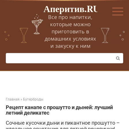
Перейти
Аперитив.RU
к
контенту
Все про напитки,
которые можно
приготовить в
домашних условиях
и закуску к ним
Поиск:
Главная
»
Бутерброды
Рецепт канапе с прошутто и дыней: лучший
летний деликатес
Сочные кусочки дыни и пикантное прошутто –
идеальное сочетание для летней вечеринки!