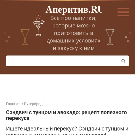
Перейти
Аперитив.RU
к
контенту
Все про напитки,
которые можно
приготовить в
домашних условиях
и закуску к ним
Поиск:
Главная
»
Бутерброды
Сэндвич с тунцом и авокадо: рецепт полезного
перекуса
Ищете идеальный перекус? Сэндвич с тунцом и
авокадо – это вкусно, сытно и полезно!