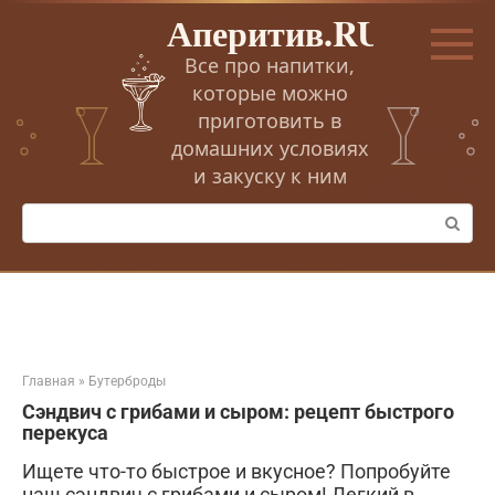
Перейти
Аперитив.RU
к
контенту
Все про напитки,
которые можно
приготовить в
домашних условиях
и закуску к ним
Поиск:
Главная
»
Бутерброды
Сэндвич с грибами и сыром: рецепт быстрого
перекуса
Ищете что-то быстрое и вкусное? Попробуйте
наш сэндвич с грибами и сыром! Легкий в