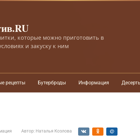
тив.RU
питки, которые можно приготовить в
словиях и закуску к ним
ые рецепты
Бутерброды
Информация
Десерт
мация
Автор:
Наталья Козлова