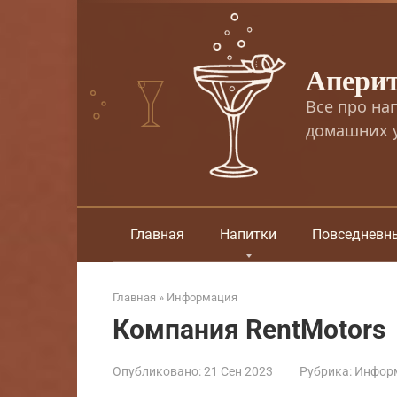
Перейти
к
контенту
Апери
Все про на
домашних у
Главная
Напитки
Повседневн
Главная
»
Информация
Компания RentMotors
Опубликовано:
21 Сен 2023
Рубрика:
Инфор