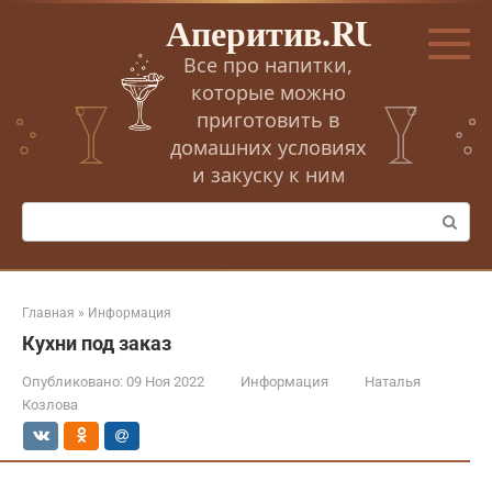
Перейти
Аперитив.RU
к
контенту
Все про напитки,
которые можно
приготовить в
домашних условиях
и закуску к ним
Поиск:
Главная
»
Информация
Кухни под заказ
Опубликовано:
09 Ноя 2022
Информация
Наталья
Козлова