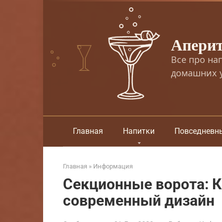
Перейти
к
контенту
Апери
Все про на
домашних у
Главная
Напитки
Повседневн
Главная
»
Информация
Секционные ворота: 
современный дизайн