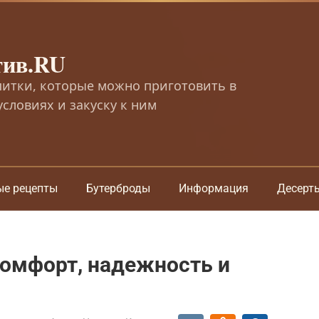
тив.RU
питки, которые можно приготовить в
словиях и закуску к ним
ые рецепты
Бутерброды
Информация
Десерт
Комфорт, надежность и