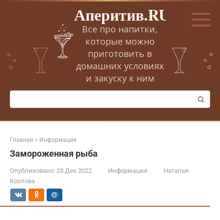
Перейти
Аперитив.RU
к
контенту
Все про напитки,
которые можно
приготовить в
домашних условиях
и закуску к ним
Поиск:
Главная
»
Информация
Замороженная рыба
Опубликовано:
23 Дек 2022
Информация
Наталья
Козлова