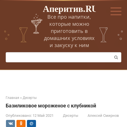
Перейти
Аперитив.RU
к
контенту
Все про напитки,
которые можно
приготовить в
домашних условиях
и закуску к ним
Поиск:
Главная
»
Десерты
Базиликовое мороженое с клубникой
Опубликовано:
12 Май 2021
Десерты
Алексей Смирнов