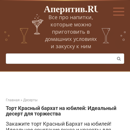
Перейти
Аперитив.RU
к
контенту
Все про напитки,
которые можно
приготовить в
домашних условиях
и закуску к ним
Поиск:
Главная
»
Десерты
Торт Красный бархат на юбилей: Идеальный
десерт для торжества
Закажите торт Красный Бархат на юбилей!
Идеальное сочетание вкуса и красоты для