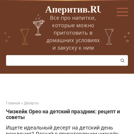
Перейти
Аперитив.RU
к
контенту
Все про напитки,
которые можно
приготовить в
домашних условиях
и закуску к ним
Поиск:
Главная
»
Десерты
Чизкейк Орео на детский праздник: рецепт и
советы
Ищете идеальный десерт на детский день
рождения? Легкий в приготовлении чизкейк