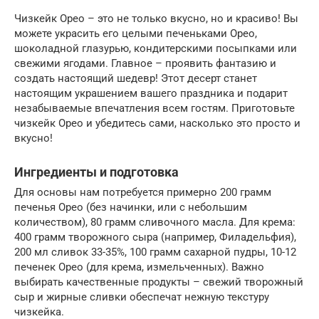
Чизкейк Орео – это не только вкусно, но и красиво! Вы
можете украсить его целыми печеньками Орео,
шоколадной глазурью, кондитерскими посыпками или
свежими ягодами. Главное – проявить фантазию и
создать настоящий шедевр! Этот десерт станет
настоящим украшением вашего праздника и подарит
незабываемые впечатления всем гостям. Приготовьте
чизкейк Орео и убедитесь сами, насколько это просто и
вкусно!
Ингредиенты и подготовка
Для основы нам потребуется примерно 200 грамм
печенья Орео (без начинки, или с небольшим
количеством), 80 грамм сливочного масла. Для крема:
400 грамм творожного сыра (например, Филадельфия),
200 мл сливок 33-35%, 100 грамм сахарной пудры, 10-12
печенек Орео (для крема, измельченных). Важно
выбирать качественные продукты – свежий творожный
сыр и жирные сливки обеспечат нежную текстуру
чизкейка.