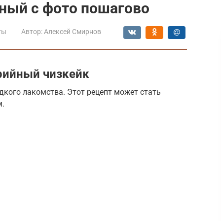
сный с фото пошагово
ты
Автор:
Алексей Смирнов
рийный чизкейк
адкого лакомства. Этот рецепт может стать
м.