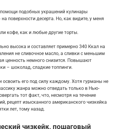
и помощи подобных украшений кулинары
а поверхности десерта. Но, как видите, у меня
ли кофе, как и любые другие торты.
ьно высока и составляет примерно 340 Ккал на
овления не сливочное масло, а сливки с меньшим
кая ценность немного снизится. Повышают
ки – шоколад, сладкие топпинги.
 и освоить его под силу каждому. Хотя гурманы не
лассику жанра можно отведать только в Нью-
овергать тот факт, что, несмотря на течение
гий, рецепт изысканного американского чизкейка
тки лет, тому назад.
ческий чизкейк, пошаговый