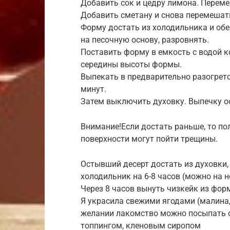
Добавить сок и цедру лимона. Переме
Добавить сметану и снова перемешат
Форму достать из холодильника и об
на песочную основу, разровнять.
Поставить форму в емкость с водой 
середины высоты формы.
Выпекать в предварительно разогрето
минут.
Затем выключить духовку. Выпечку ос
Внимание!Если достать раньше, то по
поверхности могут пойти трещины.
Остывший десерт достать из духовки,
холодильник на 6-8 часов (можно на н
Через 8 часов вынуть чизкейк из фор
Я украсила свежими ягодами (малина,
желании лакомство можно посыпать 
топпингом, кленовым сиропом