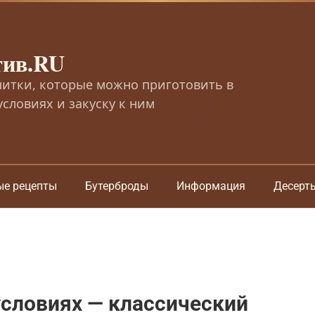
тив.RU
питки, которые можно приготовить в
словиях и закуску к ним
ые рецепты
Бутерброды
Информация
Десерт
словиях — классический