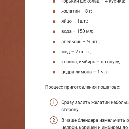
горький шоколад – 4 кубика;
желатин – 8 г;
яйцо – 1шт.;
вода – 150 мл;
апельсин – ½ шт.;
мед – 2 ст. л.;
корица, имбирь – по вкусу;
цедра лимона – 1 ч. л.
Процесс приготовления пошагово:
Сразу залить желатин небольш
сторону.
В чаше блендера измельчить о
цедрой, корицей и имбирем до