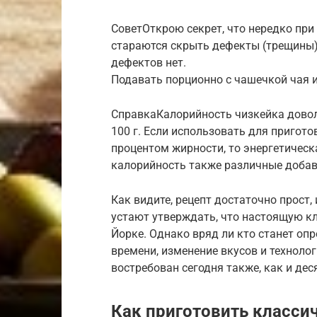
СоветОткрою секрет, что нередко пр
стараются скрыть дефекты (трещины) н
дефектов нет.
Подавать порционно с чашечкой чая и
СправкаКалорийность чизкейка довол
100 г. Если использовать для пригот
процентом жирности, то энергетичес
калорийность также различные добав
Как видите, рецепт достаточно прост,
устают утверждать, что настоящую к
Йорке. Однако вряд ли кто станет опр
времени, изменение вкусов и техноло
востребован сегодня также, как и деся
Как приготовить класси