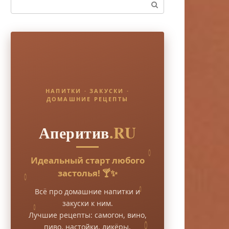
Поиск:
НАПИТКИ · ЗАКУСКИ ·
ДОМАШНИЕ РЕЦЕПТЫ
Аперитив
.RU
Идеальный старт любого
застолья! 🍸✨
Всё про домашние напитки и
закуски к ним.
Лучшие рецепты: самогон, вино,
пиво, настойки, ликёры.