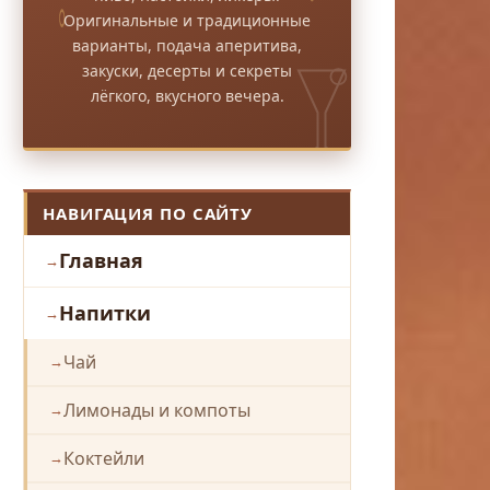
Оригинальные и традиционные
варианты, подача аперитива,
закуски, десерты и секреты
лёгкого, вкусного вечера.
НАВИГАЦИЯ ПО САЙТУ
Главная
Напитки
Чай
Лимонады и компоты
Коктейли