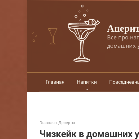
Перейти
к
контенту
Апери
Все про на
домашних у
Главная
Напитки
Повседневн
Главная
»
Десерты
Чизкейк в домашних у