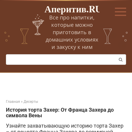
Перейти
Аперитив.RU
к
контенту
Все про напитки,
которые можно
приготовить в
домашних условиях
и закуску к ним
Поиск:
Главная
»
Десерты
История торта Захер: От Франца Захера до
символа Вены
Узнайте захватывающую историю торта Захер
– от рецепта Франца Захера до всемирной