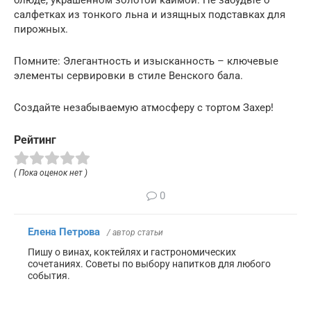
блюде, украшенном золотой каймой. Не забудьте о
салфетках из тонкого льна и изящных подставках для
пирожных.
Помните: Элегантность и изысканность – ключевые
элементы сервировки в стиле Венского бала.
Создайте незабываемую атмосферу с тортом Захер!
Рейтинг
( Пока оценок нет )
0
Елена Петрова
/ автор статьи
Пишу о винах, коктейлях и гастрономических
сочетаниях. Советы по выбору напитков для любого
события.