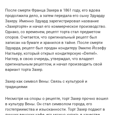
После смерти Франца Захера в 1861 году, его вдова
продолжила дело, а затем передала его сыну Эдуарду
Захеру. Именно Эдуард зарегистрировал название
«Захерторте» и начал его коммерческое производство.
Однако, со временем, рецепт торта стал предметом
споров. Считается, что оригинальный рецепт был
записан на бумаге и хранился в тайне. После смерти
Эдуарда, рецепт был продан кондитеру Эмилю Йозефу
Нагльеру, который открыл кондитерскую «Demel».
Наглер, в свою очередь, утверждал, что владеет
оригинальным рецептом, и начал производить свой
вариант торта Захер.
Захер как символ Вены: Связь с культурой и
традициями
Несмотря на споры о рецепте, торт Захер прочно вошел
в культуру Вены. Он стал символом города, его
гостеприимства и изысканности. Торт Захер подают в
лучших венских кафе, его можно купить в качестве