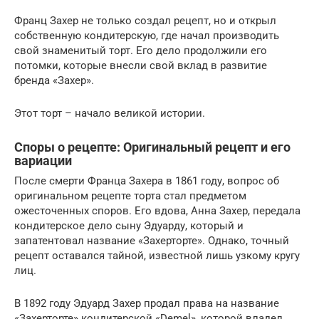
Франц Захер не только создал рецепт, но и открыл
собственную кондитерскую, где начал производить
свой знаменитый торт. Его дело продолжили его
потомки, которые внесли свой вклад в развитие
бренда «Захер».
Этот торт – начало великой истории.
Споры о рецепте: Оригинальный рецепт и его
вариации
После смерти Франца Захера в 1861 году, вопрос об
оригинальном рецепте торта стал предметом
ожесточенных споров. Его вдова, Анна Захер, передала
кондитерское дело сыну Эдуарду, который и
запатентовал название «Захерторте». Однако, точный
рецепт оставался тайной, известной лишь узкому кругу
лиц.
В 1892 году Эдуард Захер продал права на название
«Захерторте» кондитерской «Demel», которой владел