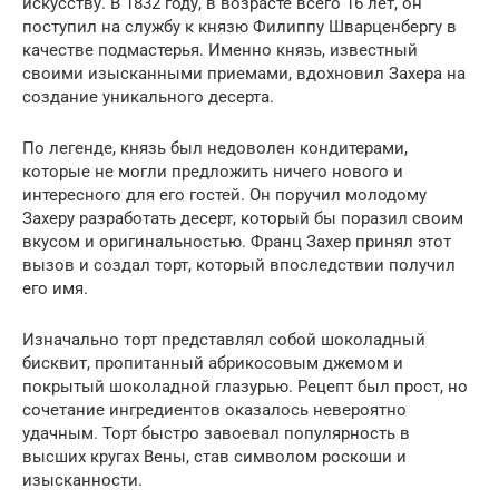
искусству. В 1832 году, в возрасте всего 16 лет, он
поступил на службу к князю Филиппу Шварценбергу в
качестве подмастерья. Именно князь, известный
своими изысканными приемами, вдохновил Захера на
создание уникального десерта.
По легенде, князь был недоволен кондитерами,
которые не могли предложить ничего нового и
интересного для его гостей. Он поручил молодому
Захеру разработать десерт, который бы поразил своим
вкусом и оригинальностью. Франц Захер принял этот
вызов и создал торт, который впоследствии получил
его имя.
Изначально торт представлял собой шоколадный
бисквит, пропитанный абрикосовым джемом и
покрытый шоколадной глазурью. Рецепт был прост, но
сочетание ингредиентов оказалось невероятно
удачным. Торт быстро завоевал популярность в
высших кругах Вены, став символом роскоши и
изысканности.