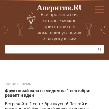
Перейти
Аперитив.RU
к
контенту
Все про напитки,
которые можно
приготовить в
домашних условиях
и закуску к ним
Поиск:
Главная
»
Десерты
Фруктовый салат с медом на 1 сентября:
рецепт и идеи
Встречайте 1 сентября вкусно! Легкий и
витаминный фруктовый салат с медом –