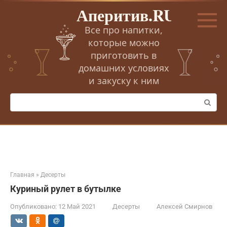
Перейти
Аперитив.RU
к
контенту
Все про напитки,
которые можно
приготовить в
домашних условиях
и закуску к ним
Поиск:
Главная
»
Десерты
Куриный рулет в бутылке
Опубликовано:
12 Май 2021
Десерты
Алексей Смирнов