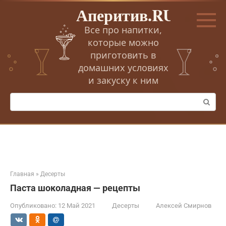
Перейти
Аперитив.RU
к
контенту
Все про напитки,
которые можно
приготовить в
домашних условиях
и закуску к ним
Поиск:
Главная
»
Десерты
Паста шоколадная — рецепты
Опубликовано:
12 Май 2021
Десерты
Алексей Смирнов