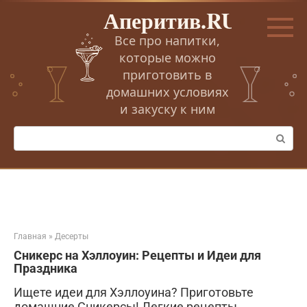
Перейти
Аперитив.RU
к
контенту
Все про напитки,
которые можно
приготовить в
домашних условиях
и закуску к ним
Поиск:
Главная
»
Десерты
Сникерс на Хэллоуин: Рецепты и Идеи для
Праздника
Ищете идеи для Хэллоуина? Приготовьте
домашние Сникерсы! Легкие рецепты,