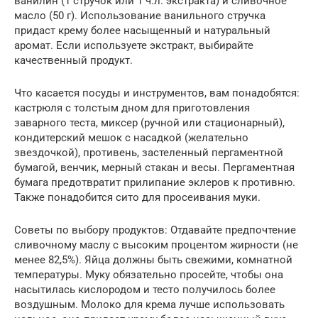
ванилин (1 стручок или 1 ч.л. экстракта) и сливочное
масло (50 г). Использование ванильного стручка
придаст крему более насыщенный и натуральный
аромат. Если используете экстракт, выбирайте
качественный продукт.
Что касается посуды и инструментов, вам понадобятся:
кастрюля с толстым дном для приготовления
заварного теста, миксер (ручной или стационарный),
кондитерский мешок с насадкой (желательно
звездочкой), противень, застеленный пергаментной
бумагой, венчик, мерный стакан и весы. Пергаментная
бумага предотвратит прилипание эклеров к противню.
Также понадобится сито для просеивания муки.
Советы по выбору продуктов: Отдавайте предпочтение
сливочному маслу с высоким процентом жирности (не
менее 82,5%). Яйца должны быть свежими, комнатной
температуры. Муку обязательно просейте, чтобы она
насытилась кислородом и тесто получилось более
воздушным. Молоко для крема лучше использовать