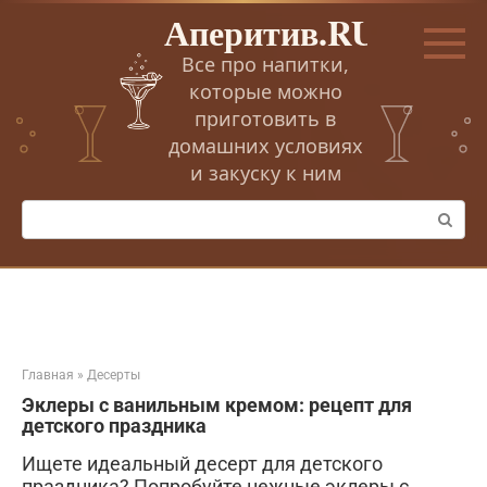
Перейти
Аперитив.RU
к
контенту
Все про напитки,
которые можно
приготовить в
домашних условиях
и закуску к ним
Поиск:
Главная
»
Десерты
Эклеры с ванильным кремом: рецепт для
детского праздника
Ищете идеальный десерт для детского
праздника? Попробуйте нежные эклеры с