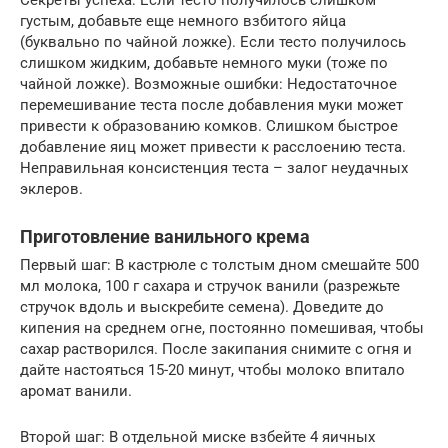
Секреты успеха: Если тесто получилось слишком
густым, добавьте еще немного взбитого яйца
(буквально по чайной ложке). Если тесто получилось
слишком жидким, добавьте немного муки (тоже по
чайной ложке). Возможные ошибки: Недостаточное
перемешивание теста после добавления муки может
привести к образованию комков. Слишком быстрое
добавление яиц может привести к расслоению теста.
Неправильная консистенция теста – залог неудачных
эклеров.
Приготовление ванильного крема
Первый шаг: В кастрюле с толстым дном смешайте 500
мл молока, 100 г сахара и стручок ванили (разрежьте
стручок вдоль и выскребите семена). Доведите до
кипения на среднем огне, постоянно помешивая, чтобы
сахар растворился. После закипания снимите с огня и
дайте настояться 15-20 минут, чтобы молоко впитало
аромат ванили.
Второй шаг: В отдельной миске взбейте 4 яичных