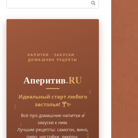
Поиск:
НАПИТКИ · ЗАКУСКИ ·
ДОМАШНИЕ РЕЦЕПТЫ
Аперитив
.RU
Идеальный старт любого
застолья! 🍸✨
Всё про домашние напитки и
закуски к ним.
Лучшие рецепты: самогон, вино,
пиво, настойки, ликёры.