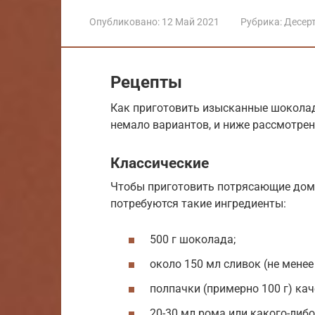
Опубликовано:
12 Май 2021
Рубрика:
Десер
Рецепты
Как приготовить изысканные шокола
немало вариантов, и ниже рассмотре
Классические
Чтобы приготовить потрясающие до
потребуются такие ингредиенты:
500 г шоколада;
около 150 мл сливок (не менее
полпачки (примерно 100 г) ка
20-30 мл рома или какого-либо