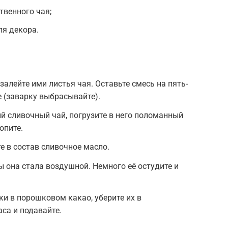
твенного чая;
ля декора.
залейте ими листья чая. Оставьте смесь на пять-
е (заварку выбрасывайте).
й сливочный чай, погрузите в него поломанный
опите.
те в состав сливочное масло.
ы она стала воздушной. Немного её остудите и
и в порошковом какао, уберите их в
са и подавайте.