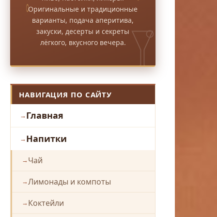
Оригинальные и традиционные
варианты, подача аперитива,
закуски, десерты и секреты
лёгкого, вкусного вечера.
НАВИГАЦИЯ ПО САЙТУ
Главная
Напитки
Чай
Лимонады и компоты
Коктейли