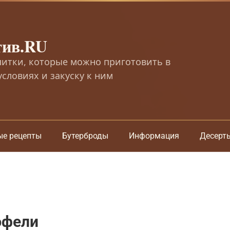
тив.RU
питки, которые можно приготовить в
словиях и закуску к ним
ые рецепты
Бутерброды
Информация
Десерт
юфели