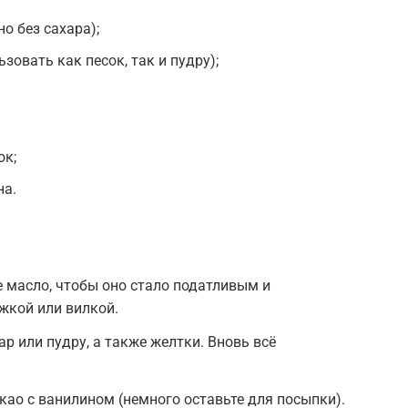
о без сахара);
зовать как песок, так и пудру);
ок;
на.
 масло, чтобы оно стало податливым и
жкой или вилкой.
р или пудру, а также желтки. Вновь всё
као с ванилином (немного оставьте для посыпки).