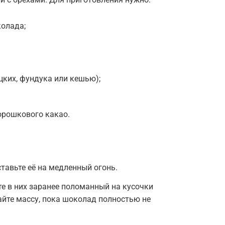
колада;
ецких, фундука или кешью);
орошкового какао.
тавьте её на медленный огонь.
те в них заранее поломанный на кусочки
йте массу, пока шоколад полностью не