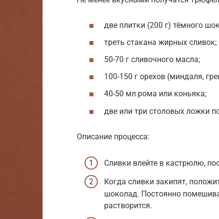
две плитки (200 г) тёмного шо
треть стакана жирных сливок;
50-70 г сливочного масла;
100-150 г орехов (миндаля, гр
40-50 мл рома или коньяка;
две или три столовых ложки п
Описание процесса:
Сливки влейте в кастрюлю, пос
Когда сливки закипят, положи
шоколад. Постоянно помешива
растворится.