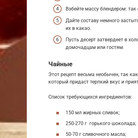
Взбейте массу блендером: так
Дайте составу немного застыт
их в какао.
Пусть десерт затвердеет в хо
домочадцам или гостям.
Чайные
Этот рецепт весьма необычен, так как
который придаст терпкий вкус и прия
Список требующихся ингредиентов:
150 мл жирных сливок;
250-270 г горького шоколада;
50-70 г сливочного масла;