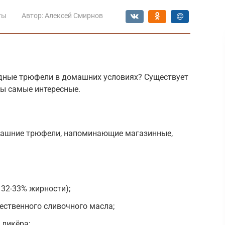
ты
Автор:
Алексей Смирнов
дные трюфели в домашних условиях? Существует
ны самые интересные.
машние трюфели, напоминающие магазинные,
 32-33% жирности);
чественного сливочного масла;
 ликёра;