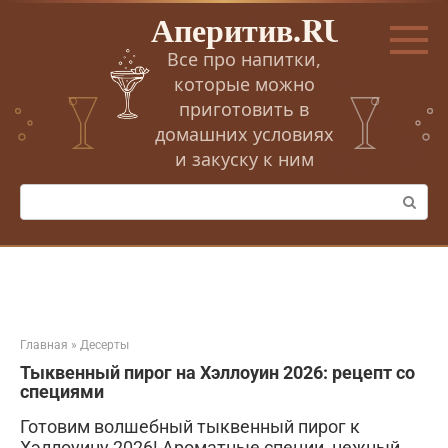
Перейти
Аперитив.RU
к
контенту
Все про напитки,
которые можно
приготовить в
домашних условиях
и закуску к ним
Поиск:
Главная
»
Десерты
Тыквенный пирог на Хэллоуин 2026: рецепт со
специями
Готовим волшебный тыквенный пирог к
Хэллоуину 2026! Ароматные специи, нежный