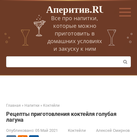
Перейти
Аперитив.RU
к
контенту
Все про напитки,
которые можно
приготовить в
домашних условиях
и закуску к ним
Поиск:
Главная
»
Напитки
»
Коктейли
Рецепты приготовления коктейля голубая
лагуна
Опубликовано:
05 Май 2021
Коктейли
Алексей Смирнов