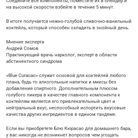
Соедините все компоненты, поместите их в блендер и
на высокой скорости взбейте в течение 5 минут.
В итоге получается нежно-голубой сливочно-ванильный
коктейль, который способен охладить в знойный день.
Мнение эксперта
Андрей Сомов
Практикующий врачь нарколог, эксперт в области
абстинентного синдрома
«Blue Curacao» служит основой для коктейлей любого
плана, будь то алкогольные напитки и миксы без
добавления спиртного. Дополнительным плюсом
голубого ликера в качестве главного компонента к
коктейлям является его привлекательный цвет и
нейтральный вкус, неспособный испортить вкусовые
качества других ингредиентов в едином тандеме.
Если вы приобретете Блю Кюрасао для домашнего бара,
у вас никогда не возникнет вопросов чем угощать