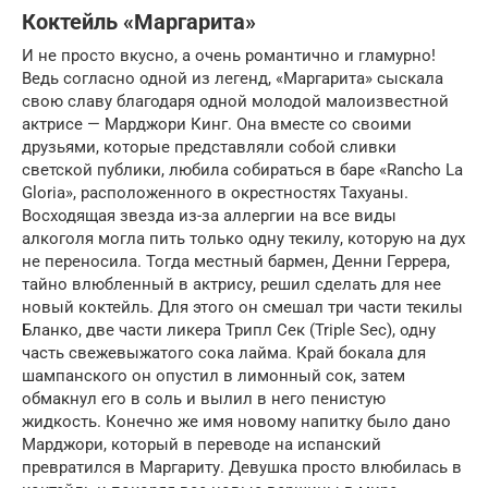
Коктейль «Маргарита»
И не просто вкусно, а очень романтично и гламурно!
Ведь согласно одной из легенд, «Маргарита» сыскала
свою славу благодаря одной молодой малоизвестной
актрисе — Марджори Кинг. Она вместе со своими
друзьями, которые представляли собой сливки
светской публики, любила собираться в баре «Rancho La
Gloria», расположенного в окрестностях Тахуаны.
Восходящая звезда из-за аллергии на все виды
алкоголя могла пить только одну текилу, которую на дух
не переносила. Тогда местный бармен, Денни Геррера,
тайно влюбленный в актрису, решил сделать для нее
новый коктейль. Для этого он смешал три части текилы
Бланко, две части ликера Трипл Сек (Triple Sec), одну
часть свежевыжатого сока лайма. Край бокала для
шампанского он опустил в лимонный сок, затем
обмакнул его в соль и вылил в него пенистую
жидкость. Конечно же имя новому напитку было дано
Марджори, который в переводе на испанский
превратился в Маргариту. Девушка просто влюбилась в