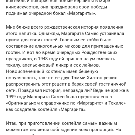
коктейль и покоряя все новые вершины в мире
киноискусства, она праздновала свои победы
поднимая очередной бокал «Маргариты».
Мне ближе всего рождественская история появления
этого напитка. Однажды, Маргарита Самес устраивала
прием для своих гостей. Главным ее хобби было
составление алкогольных миксов для приглашенных
гостей. И вот во время очередных Рождественских
праздников, в 1948 году ей пришло на ум смешать
текилу, апельсиновый ликер и сок лаймов.
Новоиспеченный коктейль имел бешеную
популярность, так что ее друг Томми Хилтон решил
распространить этот рецепт в барах своей гостиничной
сети. Правдивая история, неправда ли? Ведь не зря же в
1999 году Маргарита Самес была представлена в
«Оригинальном справочнике по «Маргарите» и Текиле»
как создатель коктейля «Маргарита».
Итак, при приготовлении коктейля самым важным
моментом является соблюдение всех пропорций. На