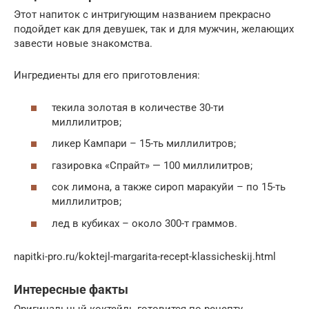
Этот напиток с интригующим названием прекрасно
подойдет как для девушек, так и для мужчин, желающих
завести новые знакомства.
Ингредиенты для его приготовления:
текила золотая в количестве 30-ти
миллилитров;
ликер Кампари – 15-ть миллилитров;
газировка «Спрайт» — 100 миллилитров;
сок лимона, а также сироп маракуйи – по 15-ть
миллилитров;
лед в кубиках – около 300-т граммов.
napitki-pro.ru/koktejl-margarita-recept-klassicheskij.html
Интересные факты
Оригинальный коктейль готовится по рецепту,