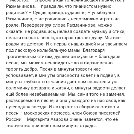
– Маэстро, – спросила как-то начинающая пианистка у
Рахманинова, – правда ли, что пианистом нужно
родиться? – Сущая правда, сударыня, – улыбнулся
Рахманинов, – не родившись, невозможно играть на
рояле. Перефразируя слова Рахманинова, можно
сказать: не родившись, нельзя создать музыку и стихи,
нельзя создать песню, которая трогает душу. Мы все
родом из детства. И с первых наших дней мы засыпаем
под ласковую колыбельную мамы. Благодаря
трогательным стихам, душевной музыке – благодаря
песне, мы можем ненавидеть зло и вдохновенно
творить добро. Песня в минуты тревоги нас
успокаивает, в минуты опасности зовёт на подвиг, в
минуты глубокого отчаяния даёт нам спасательную
соломинку возврата к жизни, а минуты радости делает
ещё более незабываемыми. Мы, сами того не замечая,
растворяемся в песне, и она у каждого из нас своя, как
путеводная звезда. И автор этого сборника стихов и
песен – московская поэтесса, член Союза писателей
России – Маргарита Азарова очень надеется, что её
творчество принесёт вам минуты отрады.