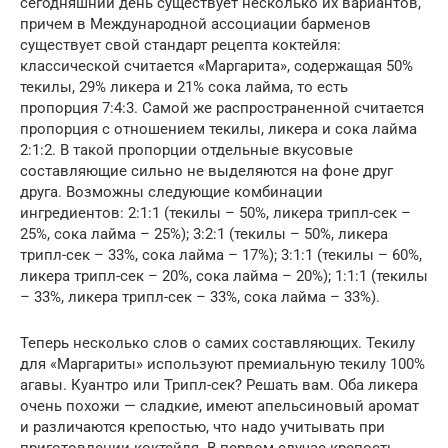
сегодняшний день существует несколько их вариантов,
причем в Международной ассоциации барменов
существует свой стандарт рецепта коктейля:
классической считается «Маргарита», содержащая 50%
текилы, 29% ликера и 21% сока лайма, то есть
пропорция 7:4:3. Самой же распространенной считается
пропорция с отношением текилы, ликера и сока лайма
2:1:2. В такой пропорции отдельные вкусовые
составляющие сильно не выделяются на фоне друг
друга. Возможны следующие комбинации
ингредиентов: 2:1:1 (текилы – 50%, ликера трипл-сек –
25%, сока лайма – 25%); 3:2:1 (текилы – 50%, ликера
трипл-сек – 33%, сока лайма – 17%); 3:1:1 (текилы – 60%,
ликера трипл-сек – 20%, сока лайма – 20%); 1:1:1 (текилы
– 33%, ликера трипл-сек – 33%, сока лайма – 33%).
Теперь несколько слов о самих составляющих. Текилу
для «Маргариты» используют премиальную текилу 100%
агавы. Куантро или Трипл-сек? Решать вам. Оба ликера
очень похожи — сладкие, имеют апельсиновый аромат
и различаются крепостью, что надо учитывать при
приготовлении коктейля. В первом случае крепость