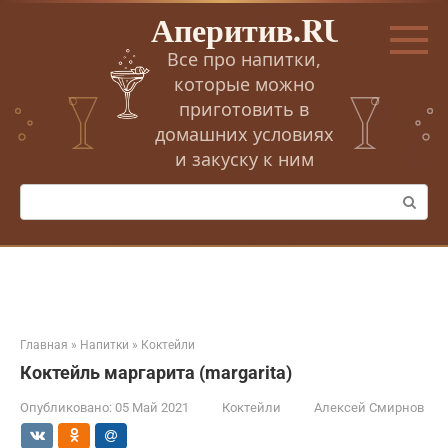
Перейти
Аперитив.RU
к
контенту
Все про напитки,
которые можно
приготовить в
домашних условиях
и закуску к ним
Поиск:
Главная
»
Напитки
»
Коктейли
Коктейль маргарита (margarita)
Опубликовано:
05 Май 2021
Коктейли
Алексей Смирнов