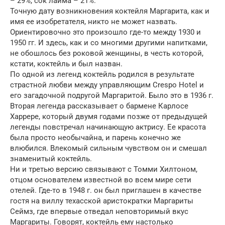
– 29%, сок лайма – 21%.
Точную дату возникновения коктейля Маргарита, как и
имя ее изобретателя, никто не может назвать.
Ориентировочно это произошло где-то между 1930 и
1950 гг. И здесь, как и со многими другими напитками,
не обошлось без роковой женщины, в честь которой,
кстати, коктейль и был назван.
По одной из легенд коктейль родился в результате
страстной любви между управляющим Crespo Hotel и
его загадочной подругой Маргаритой. Было это в 1936 г.
Вторая легенда рассказывает о бармене Карлосе
Харрере, который двумя годами позже от предыдущей
легенды повстречал начинающую актрису. Ее красота
была просто необычайна, и парень конечно же
влюбился. Влекомый сильным чувством он и смешал
знаменитый коктейль.
Ни и третью версию связывают с Томми Хилтоном,
отцом основателем известной во всем мире сети
отелей. Где-то в 1948 г. он был приглашен в качестве
гостя на виллу техасской аристократки Маргариты
Сеймз, где впервые отведал неповторимый вкус
Маргариты. Говорят, коктейль ему настолько