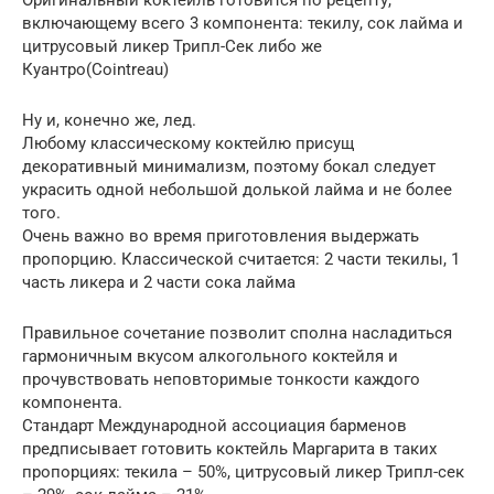
включающему всего 3 компонента: текилу, сок лайма и
цитрусовый ликер Трипл-Cек либо же
Куантро(Cointreau)
Ну и, конечно же, лед.
Любому классическому коктейлю присущ
декоративный минимализм, поэтому бокал следует
украсить одной небольшой долькой лайма и не более
того.
Очень важно во время приготовления выдержать
пропорцию. Классической считается: 2 части текилы, 1
часть ликера и 2 части сока лайма
Правильное сочетание позволит сполна насладиться
гармоничным вкусом алкогольного коктейля и
прочувствовать неповторимые тонкости каждого
компонента.
Стандарт Международной ассоциация барменов
предписывает готовить коктейль Маргарита в таких
пропорциях: текила – 50%, цитрусовый ликер Трипл-сек