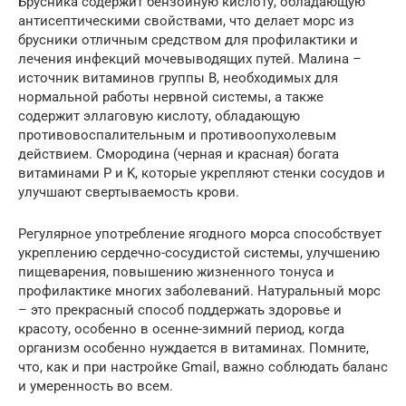
Брусника содержит бензойную кислоту, обладающую
антисептическими свойствами, что делает морс из
брусники отличным средством для профилактики и
лечения инфекций мочевыводящих путей. Малина –
источник витаминов группы B, необходимых для
нормальной работы нервной системы, а также
содержит эллаговую кислоту, обладающую
противовоспалительным и противоопухолевым
действием. Смородина (черная и красная) богата
витаминами P и K, которые укрепляют стенки сосудов и
улучшают свертываемость крови.
Регулярное употребление ягодного морса способствует
укреплению сердечно-сосудистой системы, улучшению
пищеварения, повышению жизненного тонуса и
профилактике многих заболеваний. Натуральный морс
– это прекрасный способ поддержать здоровье и
красоту, особенно в осенне-зимний период, когда
организм особенно нуждается в витаминах. Помните,
что, как и при настройке Gmail, важно соблюдать баланс
и умеренность во всем.