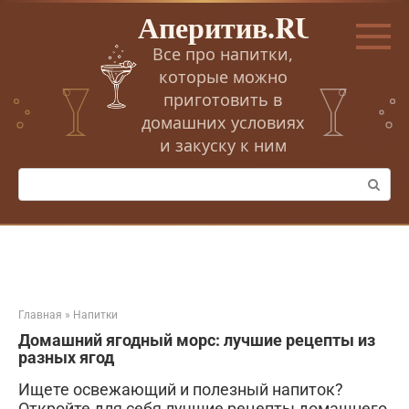
Перейти
Аперитив.RU
к
контенту
Все про напитки,
которые можно
приготовить в
домашних условиях
и закуску к ним
Поиск:
Главная
»
Напитки
Домашний ягодный морс: лучшие рецепты из
разных ягод
Ищете освежающий и полезный напиток?
Откройте для себя лучшие рецепты домашнего